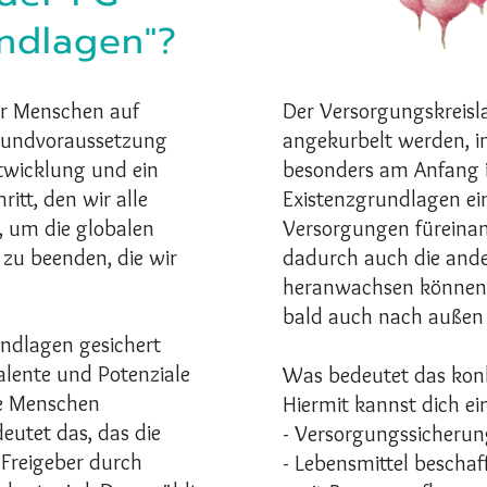
undlagen"?
ler Menschen auf
Der Versorgungskreisl
Grundvoraussetzung
angekurbelt werden, i
wicklung und ein
besonders am Anfang i
itt, den wir alle
Existenzgrundlagen e
 um die globalen
Versorgungen füreinand
zu beenden, die wir
dadurch auch die ande
heranwachsen können 
bald auch nach außen
undlagen gesichert
alente und Potenziale
Was bedeutet das kon
ie Menschen
Hiermit kannst dich ei
deutet das, das die
- Versorgungssicherung
 Freigeber durch
- Lebensmittel bescha