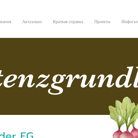
ования
Актуально
Краткая справка
Проекты
Инфогал
tenzgrund
 der FG