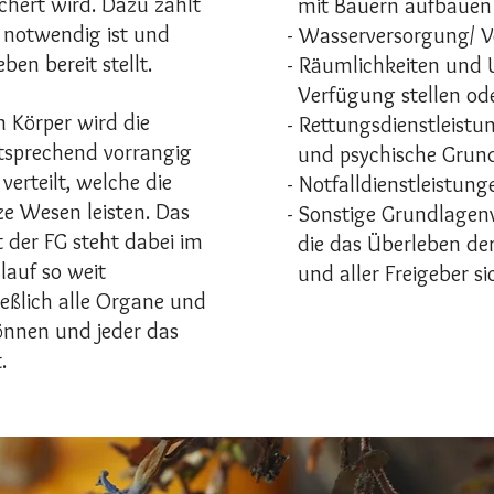
chert wird. Dazu zählt
mit Bauern aufbauen
 notwendig ist und
- Wasserversorgung/ V
ben bereit stellt.
- Räumlichkeiten und 
Verfügung stellen ode
 Körper wird die
- Rettungsdienstleist
ntsprechend vorrangig
und psychische Grun
verteilt, welche die
- Notfalldienstleistun
ze Wesen leisten. Das
- Sonstige Grundlagen
 der FG steht dabei im
die das Überleben der
lauf so weit
und aller Freigeber si
ießlich alle Organe und
önnen und jeder das
.