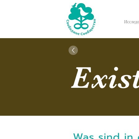
Исслед
Exis
Was sind in