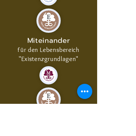
Miteinander
für den Lebensbereich
"Existenzgrundlagen"
Zusammenarbeit
für den Lebensbereich