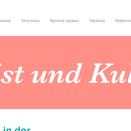
ования
Актуально
Краткая справка
Проекты
Инфогал
st und Ku
in der