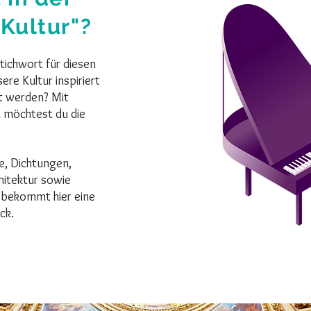
 Kultur"?
Stichwort für diesen
re Kultur inspiriert
gt werden? Mit
 möchtest du die
e, Dichtungen,
hitektur sowie
ur bekommt hier eine
ck.