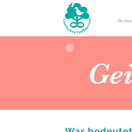
Исслед
Gei
Was bedeutet 