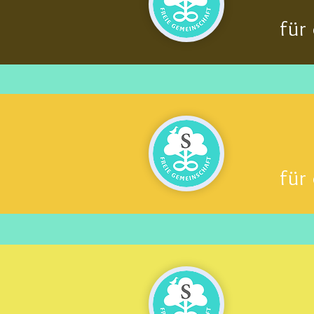
für
für