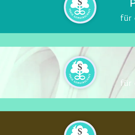
für
für