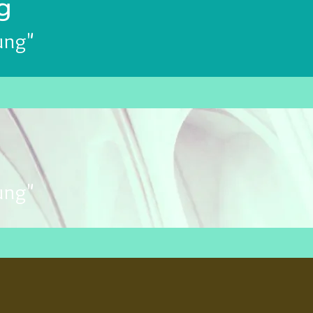
g
ung"
ung"