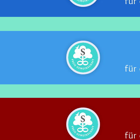
für
für
für