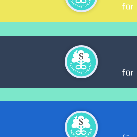
für
für