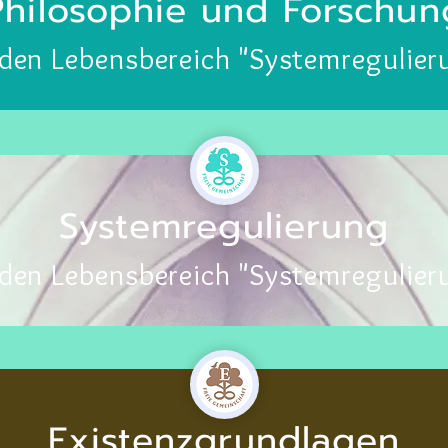
Philosophie und Forschun
 den Lebensbereich "Systemregulier
Systemregulierung
 den Lebensbereich "Systemregulier
Existenzgrundlagen