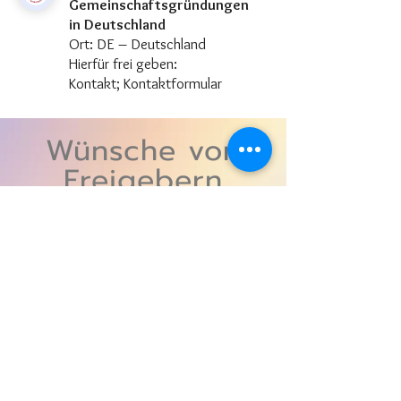
Gemeinschaftsgründungen
in Deutschland
Ort: DE – Deutschland
Hierfür frei geben:
Kontakt
;
Kontaktformular
Wünsche von
Freigebern
Private Wünsche von stabilen
und flexiblen Mitgliedern der
Freien Gemeinschaft
Kinderbetreuung und
Kinderförderung
Ort: DE – München
Hierfür frei geben: