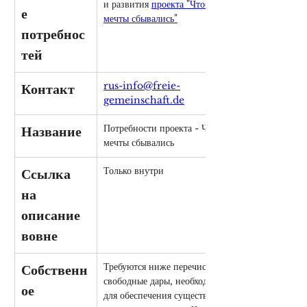
и развития 
проекта "Чтобы 
е 
мечты сбывались"
потребнос
тей
rus-info@freie-
Контакт
gemeinschaft.de
Потребности проекта - Чтобы 
Название
мечты сбывались
Только внутри
Ссылка 
на 
описание 
вовне
Требуются ниже перечисленные 
Собственн
свободные дары, необходимые 
ое 
для обеспечения существования 