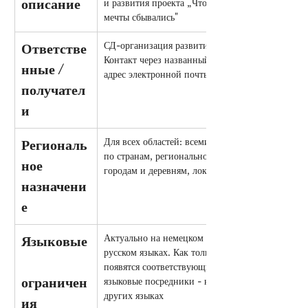
описание
и развития проекта „Чтобы 
мечты сбывались"
СД-организация развития. 
Ответстве
Контакт через названный выше 
нные / 
адрес электронной почты.
получател
и
Для всех областей: всемирно, 
Региональ
по странам, регионально, по 
ное 
городам и деревням, локально
назначени
е
Актуально на немецком и 
Языковые
русском языках. Как только 
появятся соответствующие 
ограничен
языковые посредники - на 
других языках
ия