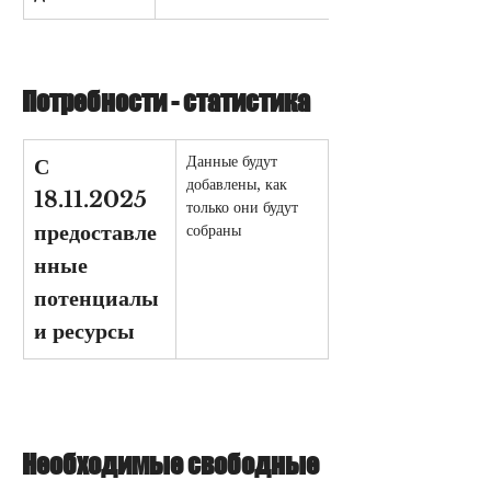
Потребности - статистика
Данные будут 
С 
добавлены, как 
18.11.2025 
только они будут 
предоставле
собраны
нные 
потенциалы 
и ресурсы
Необходимые свободные 