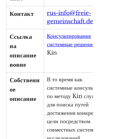
rus-info@freie-
Контакт
gemeinschaft.de
Консультирование
 и 
Ссылка 
системные решения
 от 
на 
Kin
описание 
вовне
В то время как 
Собственн
системные консультации 
ое 
по методу Kin служат 
описание
для поиска путей 
достижения конкретной 
цели посредством 
совместных системных 
исследований, 