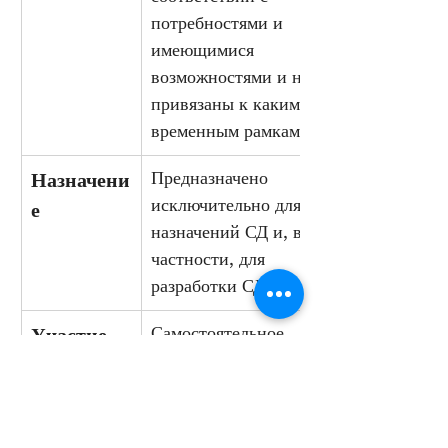
потребностями и 
имеющимися 
возможностями и не 
привязаны к каким-либо 
временным рамкам.
Предназначено 
Назначени
исключительно для 
е
назначений СД и, в 
частности, для 
разработки СД в целом.
Самостоятельное 
Участие
предложение группы Kin
Использование ресурса 
Дополните
осуществляется 
льные 